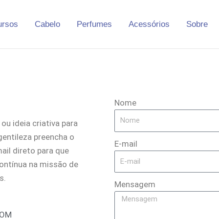
ursos
Cabelo
Perfumes
Acessórios
Sobre
Nome
u ideia criativa para
gentileza preencha o
E-mail
ail direto para que
ontínua na missão de
s.
Mensagem
COM