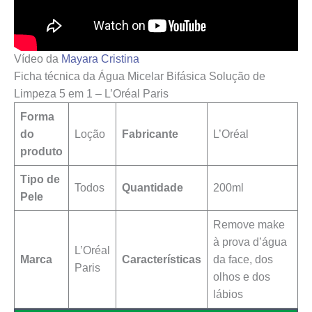
Vídeo da
Mayara Cristina
Ficha técnica da Água Micelar Bifásica Solução de
Limpeza 5 em 1 – L’Oréal Paris
Forma
do
Loção
Fabricante
L’Oréal
produto
Tipo de
Todos
Quantidade
200ml
Pele
Remove make
à prova d’água
L’Oréal
Marca
Características
da face, dos
Paris
olhos e dos
lábios