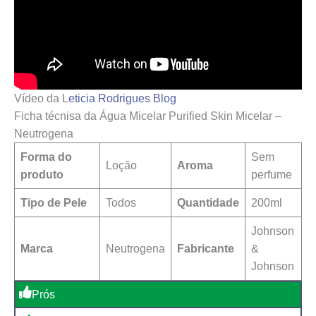
Vídeo da L
eticia Rodrigues Blog
Ficha técnisa da Água Micelar Purified Skin Micelar –
Neutrogena
Forma do
Sem
Loção
Aroma
produto
perfume
Tipo de Pele
Todos
Quantidade
200ml
‎Johnson
Marca
Neutrogena
Fabricante
&
Johnson
Prós