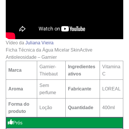
Vídeo da
Juliana Vieira
Ficha Técnica da Água Micelar SkinActive
Antioleosidade – Garnier
Garnier-
Ingredientes
Vitamina
Marca
Thiebaut
ativos
C
Sem
Aroma
Fabricante
‎LOREAL
perfume
Forma do
Loção
Quantidade
400ml
produto
Prós