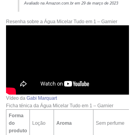
Avaliado na Amazon.com.br em 29 de março de 2023
Resenha sobre a Água Micelar Tudo em 1 – Garnier
Vídeo da
Gabi Marquart
Ficha ténica da Água Micelar Tudo em 1 – Garnier
Forma
do
Loção
Aroma
Sem perfume
produto