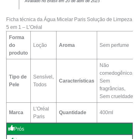
Avaliado no Brasil em 20 de abril de 2023
Ficha técnica da Água Micelar Paris Solução de Limpeza
5 em 1 – L’Oréal
Forma
do
Loção
Aroma
Sem perfume
produto
Não
comedogênico,
Tipo de
Sensível,
Características
Sem
Pele
Todos
fragrâncias,
Sem crueldade
L’Oréal
Marca
Quantidade
400ml
Paris
Prós