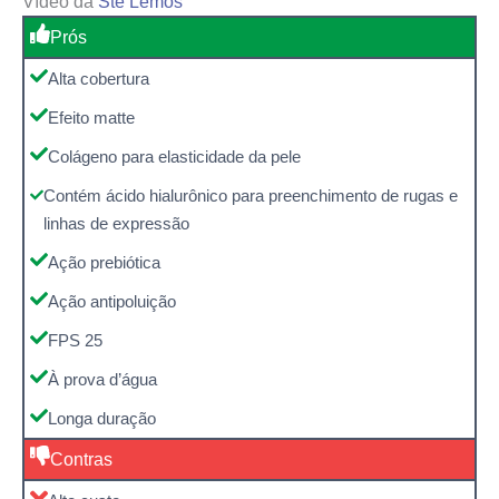
Vídeo da
Sté Lemos
Prós
Alta cobertura
Efeito matte
Colágeno para elasticidade da pele
Contém ácido hialurônico para preenchimento de rugas e
linhas de expressão
Ação prebiótica
Ação antipoluição
FPS 25
À prova d’água
Longa duração
Contras