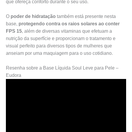
que ofereça conforto durante o seu uso.
O
poder de hidratação
também está presente nesta
base,
protegendo contra os raios solares ao conter
FPS 15
, além de diversas vitaminas que efetuam a
nutrição da superfície e proporcionam o tratamento e
visual perfeito para diversos tipos de mulheres que
anseiam por uma maquiagem para o uso cotidiano.
Resenha sobre a Base Líquida Soul Leve para Pele –
Eudora