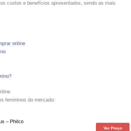
os custos e benefícios apresentados, sendo as mais
prar online
ino
nino?
nline
res femininos do mercado:
us – Philco
Ver Preço