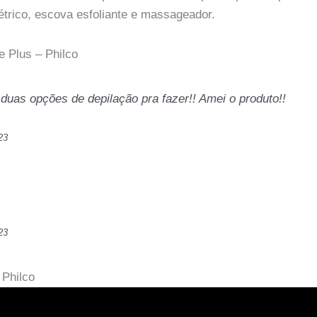
létrico, escova esfoliante e massageador.
e Plus – Philco
uas opções de depilação pra fazer!! Amei o produto!!
23
23
 Philco