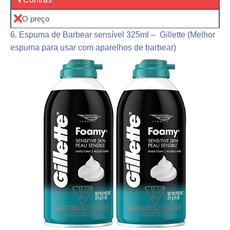
O preço
6. Espuma de Barbear sensível 325ml – Gillette (Melhor
espuma para usar com aparelhos de barbear)