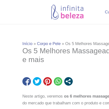
Ir
para
C
o
conteúdo
Início
Corpo e Pele
Os 5 Melhores Massagea
Os 5 Melhores Massageado
e mais
Neste artigo, veremos
os 6 melhores massag
do mercado que trabalham com o produto e co