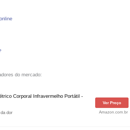
online
?
adores do mercado:
rico Corporal Infravermelho Portátil -
Ver Preço
Amazon.com.br
 da dor