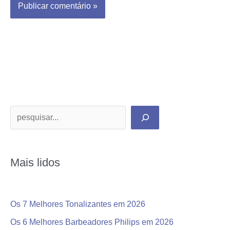
P
e
s
Mais lidos
q
u
i
Os 7 Melhores Tonalizantes em 2026
s
Os 6 Melhores Barbeadores Philips em 2026
a