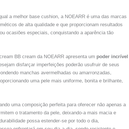
 qual a melhor base cushion, a NOEARR é uma das marcas
éticos de alta qualidade e que proporcionam resultados
a ou ocasiões especiais, conquistando a aparência tão
CC cream BB cream da NOEARR apresenta um
poder incrível
esejam disfarçar imperfeições poderão usufruir de seus
 escondendo manchas avermelhadas ou amarronzadas,
oporcionando uma pele mais uniforme, bonita e brilhante,
tando uma composição perfeita para oferecer não apenas a
rmitem o tratamento da pele, deixando-a mais macia e
urabilidade possa estender-se por todo o dia,
soa enfrentará em seu dia-a-dia, sendo resistente e