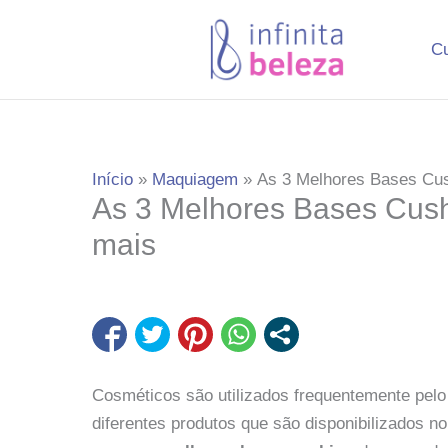
Ir
para
C
o
conteúdo
Início
Maquiagem
As 3 Melhores Bases Cus
As 3 Melhores Bases Cush
mais
Cosméticos são utilizados frequentemente pelo 
diferentes produtos que são disponibilizados n