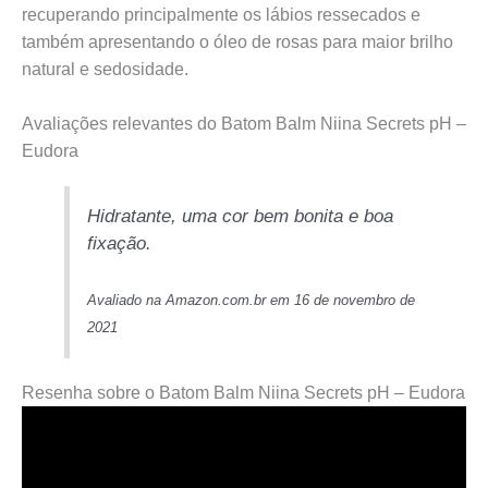
recuperando principalmente os lábios ressecados e
também apresentando o óleo de rosas para maior brilho
natural e sedosidade.
Avaliações relevantes do Batom Balm Niina Secrets pH –
Eudora
Hidratante, uma cor bem bonita e boa
fixação.
Avaliado na Amazon.com.br em 16 de novembro de
2021
Resenha sobre o Batom Balm Niina Secrets pH – Eudora