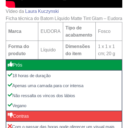
Vídeo da
Laura Kuczynski
Ficha técnica do Batom Líquido Matte Tint Glam – Eudora
Tipo de
Marca
EUDORA
Fosco
acabamento
Forma do
Dimensões
‎1 x 1 x 1
Líquido
produto
do item
cm; 20 g
Prós
18 horas de duração
Apenas uma camada para cor intensa
Não ressalta os vincos dos lábios
Vegano
Contras
Com o passar das horas pode oferecer um visual mais