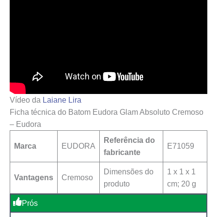
Vídeo da
Laiane Lira
Ficha técnica do Batom Eudora Glam Absoluto Cremoso
– Eudora
Referência do
Marca
EUDORA
E71059
fabricante
Dimensões do
‎1 x 1 x 1
Vantagens
Cremoso
produto
cm; 20 g
Prós