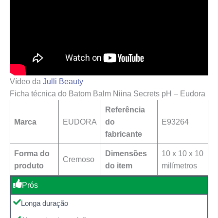
Vídeo da
Julli Beauty
Ficha técnica do Batom Balm Niina Secrets pH – Eudora
Referência
Marca
EUDORA
do
‎E93264
fabricante
Forma do
Dimensões
10 x 10 x 10
Cremoso
produto
do item
milímetros
Prós
Longa duração