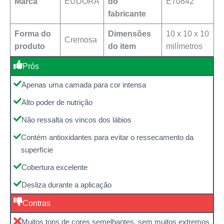
Marca
EUDORA
do
E70842
fabricante
Forma do
Dimensões
10 x 10 x 10
Cremosa
produto
do item
milímetros
Prós
Apenas uma camada para cor intensa
Alto poder de nutrição
Não ressalta os vincos dos lábios
Contém antioxidantes para evitar o ressecamento da
superfície
Cobertura excelente
Desliza durante a aplicação
Contras
Muitos tons de cores semelhantes, sem muitos extremos