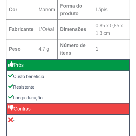
Forma do
Cor
Marrom
Lápis
produto
‎0,85 x 0,85 x
Fabricante
‎L’Oréal
Dimensões
1,3 cm
Número de
Peso
4,7 g
1
itens
Prós
Custo benefício
Resistente
Longa duração
Contras
-