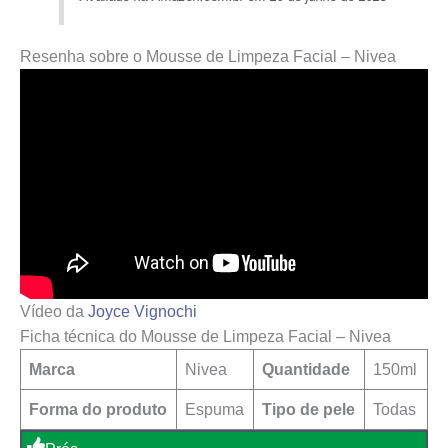
Resenha sobre o Mousse de Limpeza Facial – Nivea
Vídeo da
Joyce Vignochi
Ficha técnica do Mousse de Limpeza Facial – Nivea
Marca
Nivea
Quantidade
150ml
Forma do produto
Espuma
Tipo de pele
Todas