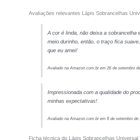
Avaliações relevantes Lápis Sobrancelhas Univ
A cor é linda, não deixa a sobrancelha
meio durinho, então, o traço fica suave
que eu amei!
Avaliado na Amazon.com.br em 26 de setembro d
Impressionada com a qualidade do prod
minhas expectativas!
Avaliado na Amazon.com.br em 8 de setembro de
Ficha técnica do Lápis Sobrancelhas Universal 