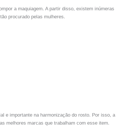
compor a maquiagem. A partir disso, existem inúmeras
tão procurado pelas mulheres.
al e importante na harmonização do rosto. Por isso, a
ir as melhores marcas que trabalham com esse item.