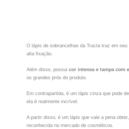
O lápis de sobrancelhas da Tracta traz em seu 
alta fixação.
Além disso, possui
cor intensa e tampa com 
os grandes prós do produto.
Em contrapartida, é um lápis cinza que pode 
ela é realmente incrível.
A partir disso, é um lápis que vale a pena obte
reconhecida no mercado de cosméticos.