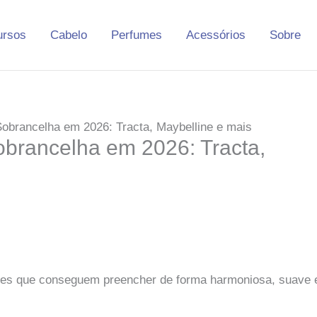
ursos
Cabelo
Perfumes
Acessórios
Sobre
obrancelha em 2026: Tracta, Maybelline e mais
obrancelha em 2026: Tracta,
es que conseguem preencher de forma harmoniosa, suave 