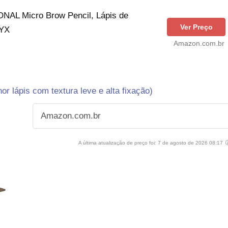
L Micro Brow Pencil, Lápis de
Ver Preço
NYX
Amazon.com.br
or lápis com textura leve e alta fixação)
Amazon.com.br
A última atualização de preço foi: 7 de agosto de 2026 08:17