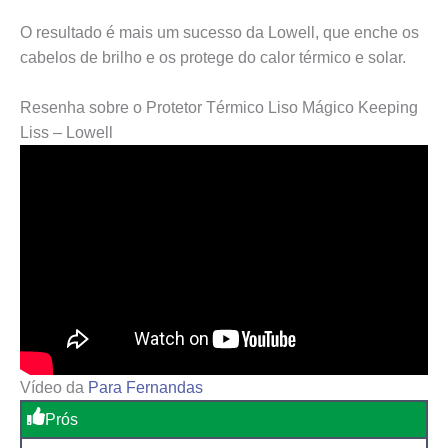
O resultado é mais um sucesso da Lowell, que enche os
cabelos de brilho e os protege do calor térmico e solar.
Resenha sobre o Protetor Térmico Liso Mágico Keeping
Liss – Lowell
Vídeo da
Para Fernandas
Prós