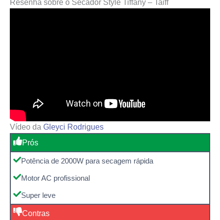
Resenha sobre o Secador Style Tiffany – Taiff
Vídeo da
Gleyci Rodrigues
Prós
Potência de 2000W para secagem rápida
Motor AC profissional
Super leve
Contras