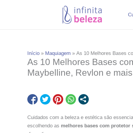
Ir
para
C
o
conteúdo
Início
Maquiagem
As 10 Melhores Bases co
As 10 Melhores Bases com
Maybelline, Revlon e mais
Cuidados com a beleza e estética são essenci
escolhendo as
melhores bases com protetor 