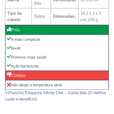
Italy
Tipo de
‎18,2 x 2 x 2
Todos
Dimensões
cabelo
cm; 200 g
Prós
A mais compacta
Bivolt
Promove mais saúde
Ação bactericida
Contras
Não atinge a temperatura ideal
5.Prancha Eleganza Infinity One – Gama Italy (O melhor
custo e benefício)