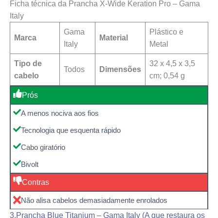
Ficha técnica da Prancha X-Wide Keration Pro – Gama
Italy
Gama
Plástico e
Marca
Material
Italy
Metal
Tipo de
‎32 x 4,5 x 3,5
Todos
Dimensões
cabelo
cm; 0,54 g
Prós
A menos nociva aos fios
Tecnologia que esquenta rápido
Cabo giratório
Bivolt
Contras
Não alisa cabelos demasiadamente enrolados
3.Prancha Blue Titanium – Gama Italy (A que restaura os