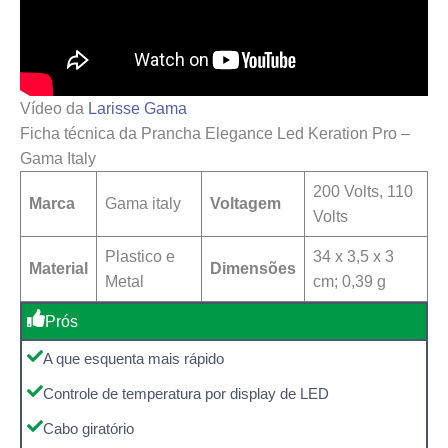
Vídeo da
Larisse Gama
Ficha técnica da Prancha Elegance Led Keration Pro –
Gama Italy
200 Volts, 110
Marca
Gama italy
Voltagem
Volts
Plastico e
‎34 x 3,5 x 3
Material
Dimensões
Metal
cm; 0,39 g
Prós
A que esquenta mais rápido
Controle de temperatura por display de LED
Cabo giratório