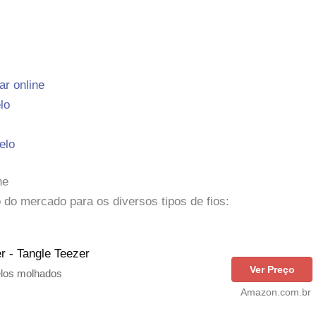
r online
lo
elo
ne
do mercado para os diversos tipos de fios:
r - Tangle Teezer
Ver Preço
elos molhados
Amazon.com.br