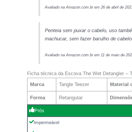
Avaliado na Amazon.com.br em 26 de abril de 202
Penteia sem puxar o cabelo, uso tam
machucar, sem fazer barulho de cabelo 
Avaliado na Amazon.com.br em 11 de maio de 20
Ficha técnica da Escova The Wet Detangler – 
Marca
Tangle Teezer
Material 
Forma
Retangular
Dimensõe
Prós
Impermeável