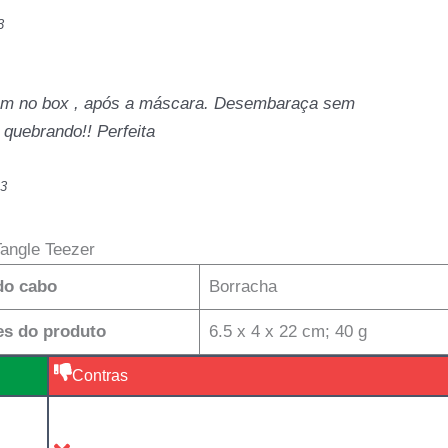
3
bém no box , após a máscara. Desembaraça sem
quebrando!! Perfeita
23
Tangle Teezer
do cabo
Borracha
s do produto
6.5 x 4 x 22 cm; 40 g
Contras