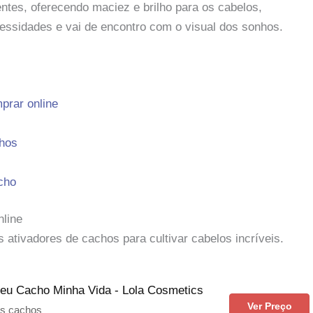
tes, oferecendo maciez e brilho para os cabelos,
essidades e vai de encontro com o visual dos sonhos.
prar online
chos
cho
nline
 ativadores de cachos para cultivar cabelos incríveis.
eu Cacho Minha Vida - Lola Cosmetics
Ver Preço
 os cachos